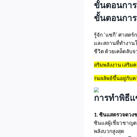
ขั้นตอนการท
ขั้นตอนการ
รู้จัก “แซกี” ศาสตร
และสถานที่ทำงานให
ชีวิต ด้วยเคล็ดลับ
สริมพลังงาน เสริมค
#ผลลัพธ์ขึ้นอยู่กับ
การทำพิธีแ
1. ซินแสตรวจดวง
ซินแสผู้เชี่ยวชา
พลังบวกสูงสุด