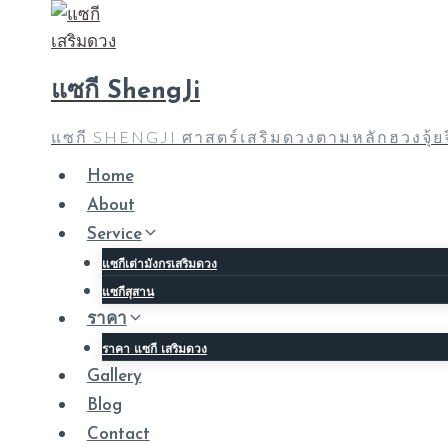
Skip
to
content
แซกี ShengJi
แซกี SHENGJI ศาสตร์เสริมดวงตามหลักฮวงจุ้
Home
About
Service
แซกีเต่ามังกรเสริมดวง
แซกีสุสาน
ราคา
ราคา แซกี เสริมดวง
Gallery
Blog
Contact