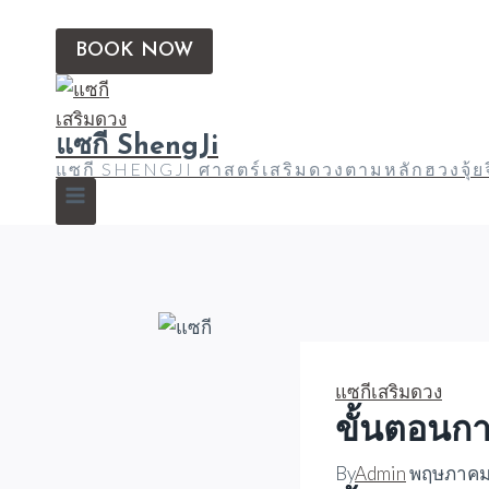
BOOK NOW
แซกี ShengJi
แซกี SHENGJI ศาสตร์เสริมดวงตามหลักฮวงจุ้
แซกีเสริมดวง
ขั้นตอนกา
By
Admin
พฤษภาคม 