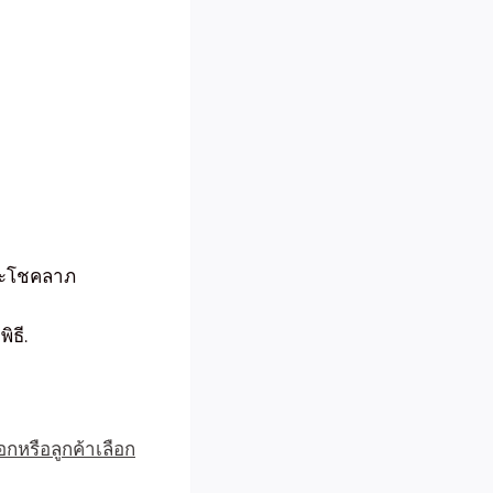
และโชคลาภ
ิธี.
อกหรือลูกค้าเลือก