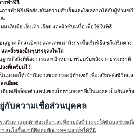
ารทำพิธี:
การทำพิธี เพื่อส่งเสริมความสำเร็จและโชคลาภให้กับผู้ทำแซกี
NA:
ม เล็บมือ เล็บเท้า เลือด และผ้าซับเหงื่อ เพื่อใช้ในพิธี
นุญาต ทีกง แป๊ะกง และเทพเต่ามังกร เพื่อเริ่มพิธีแซกีเสริมดวง
และสิ่งของอื่นๆ บรรจุลงในโถ:
ฐานถึงสิ่งที่ต้องการและเป้าหมาย พร้อมรับพลังจากธรรมชาติ
งที่เตรียมไว้:
เป็นมงคลให้เข้ากับดวงชะตาของผู้ทำแซกี เพื่อเสริมพลังชีวิต
ละเอียด:
อียดเพื่อล็อกตำแหน่งของโถตามองศาที่เป็นมงคล เป็นอันเสร็จพ
อยู่กับความเชื่อส่วนบุคคล
รเสริมดวง ลูกค้าต้องเลือกเลขที่ตามผังที่ว่าง จะให้ซินแสช่วยเลื
สนใจซื้อแซกีติดต่อทักแชทคุณอาร์ทได้ที่นี่