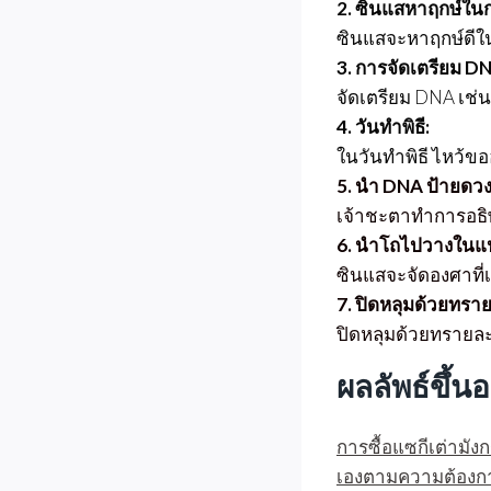
2. ซินแสหาฤกษ์ในก
ซินแสจะหาฤกษ์ดีใน
3. การจัดเตรียม D
จัดเตรียม DNA เช่น ผ
4. วันทำพิธี:
ในวันทำพิธี ไหว้ขออ
5. นำ DNA ป้ายดวง 
เจ้าชะตาทำการอธิษ
6. นำโถไปวางในแปล
ซินแสจะจัดองศาที่
7. ปิดหลุมด้วยทราย
ปิดหลุมด้วยทรายละเ
ผลลัพธ์ขึ้น
การซื้อแซกีเต่ามังก
เองตามความต้องการ 