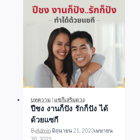
อยู่
ใน
สุ
สาน
เนอ
ร์
วา
น่า
บทความ
|
แซกีเสริมดวง
ปีชง งานก็ปัง รักก็ปัง ได้
ด้วยแซกี
By
Admin
มิถุนายน 21, 2023
เมษายน
30, 2025