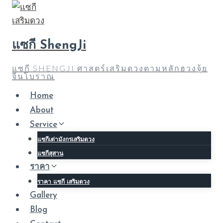
Skip
to
content
แซกี ShengJi
แซกี SHENGJI ศาสตร์เสริมดวงตามหลักฮวงจุ้ย
จีนโบราณ
Home
About
Service
แซกีเต่ามังกรเสริมดวง
แซกีสุสาน
ราคา
ราคา แซกี เสริมดวง
Gallery
Blog