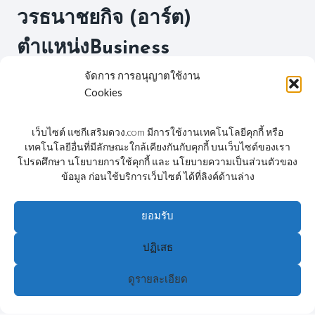
วรธนาชยกิจ (อาร์ต)
ตำแหน่งBusiness
Development Director –
จัดการ การอนุญาตใช้งาน
Cookies
B0013 โทร.083-1455365
เว็บไซต์ แซกีเสริมดวง.com มีการใช้งานเทคโนโลยีคุกกี้ หรือ
เทคโนโลยีอื่นที่มีลักษณะใกล้เคียงกันกับคุกกี้ บนเว็บไซต์ของเรา
โปรดศึกษา นโยบายการใช้คุกกี้ และ นโยบายความเป็นส่วนตัวของ
ข้อมูล ก่อนใช้บริการเว็บไซต์ ได้ที่ลิงค์ด้านล่าง
FACEBOOK
YOUTUBE
ยอมรับ
ปฏิเสธ
© 2026 แซกี ShengJi - WordPress Theme by
Kadence
WP
ดูรายละเอียด