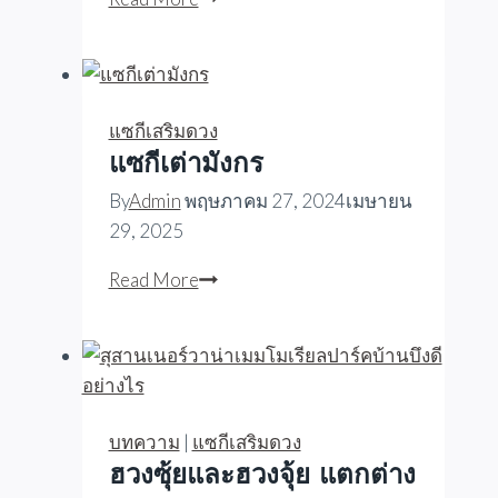
ลูก
มังกร
ทั้ง9
แซกีเสริมดวง
แซกีเต่ามังกร
By
Admin
พฤษภาคม 27, 2024
เมษายน
29, 2025
แซ
Read More
กี
เต่า
มังกร
บทความ
|
แซกีเสริมดวง
ฮวงซุ้ยและฮวงจุ้ย แตกต่าง