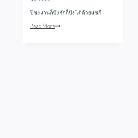
ปีชง งานก็ปัง รักก็ปัง ได้ด้วยแซกี
ปีชง
Read More
งาน
ก็
ปัง
รัก
ก็
ปัง
ได้
ด้วย
แซกี