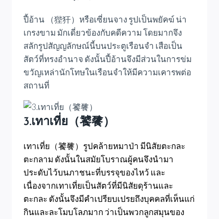
ปี้อ้าน （狴犴）หรือเซี่ยนจาง รูปเป็นพยัคฆ์ น่า
เกรงขาม มักเดี่ยวข้องกับคดีความ โดยมากจึง
สลักรูปสัญญลักษณ์นี้บนประตูเรือนจำ เสือเป็น
สัตว์ที่ทรงอำนาจ ดังนั้นปี้อ้านจึงมีส่วนในการข่ม
ขวัญเหล่านักโทษในเรือนจำให้มีความเคารพต่อ
สถานที่
3.เทาเที่ย（饕餮）
เทาเที่ย（饕餮）รูปคล้ายหมาป่า มีนิสัยตะกละ
ตะกลาม ดังนั้นในสมัยโบราณผู้คนจึงนำมา
ประดับไว้บนภาชนะที่บรรจุของไหว้ และ
เนื่องจากเทาเที่ยเป็นสัตว์ที่มีนิสัยดุร้านและ
ตะกละ ดังนั้นจึงมีคำเปรียบเปรยถึงบุคคลที่เห็นแก่
กินและละโมบโลภมาก ว่าเป็นพวกลูกสมุนของ