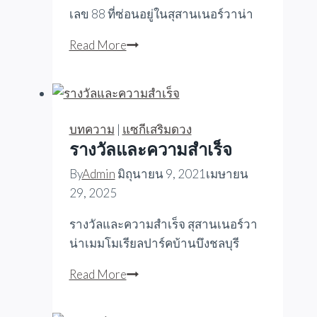
เลข 88 ที่ซ่อนอยู่ในสุสานเนอร์วาน่า
เลข
Read More
88
ที่
ซ่อน
อยู่
บทความ
|
แซกีเสริมดวง
ใน
รางวัลและความสำเร็จ
สุ
By
Admin
มิถุนายน 9, 2021
เมษายน
สาน
29, 2025
เนอ
ร์
รางวัลและความสำเร็จ สุสานเนอร์วา
วา
น่าเมมโมเรียลปาร์คบ้านบึงชลบุรี
น่า
รางวัล
Read More
และ
ความ