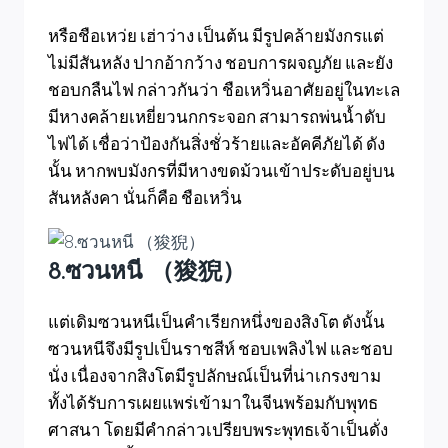
หรือชือเหว่ย เฮ่าว่าง เป็นต้น มีรูปคล้ายมังกรแต่
ไม่มีสันหลัง ปากอ้ากว้าง ชอบการผจญภัย และยัง
ชอบกลืนไฟ กล่าวกันว่า ชือเหวิ่นอาศัยอยู่ในทะเล
มีหางคล้ายเหยี่ยวนกกระจอก สามารถพ่นน้ำดับ
ไฟได้ เชื่อว่าป้องกันสิ่งชั่วร้ายและอัคคีภัยได้ ดัง
นั้น หากพบมังกรที่มีหางขดม้วนเข้าประดับอยู่บน
สันหลังคา นั่นก็คือ ชือเหวิ่น
8.ซวนหนี （狻猊）
แต่เดิมซวนหนีเป็นคำเรียกหนึ่งของสิงโต ดังนั้น
ซวนหนีจึงมีรูปเป็นราชสีห์ ชอบเพลิงไฟ และชอบ
นั่ง เนื่องจากสิงโตมีรูปลักษณ์เป็นที่น่าเกรงขาม
ทั้งได้รับการเผยแพร่เข้ามาในจีนพร้อมกับพุทธ
ศาสนา โดยมีคำกล่าวเปรียบพระพุทธเจ้าเป็นดั่ง