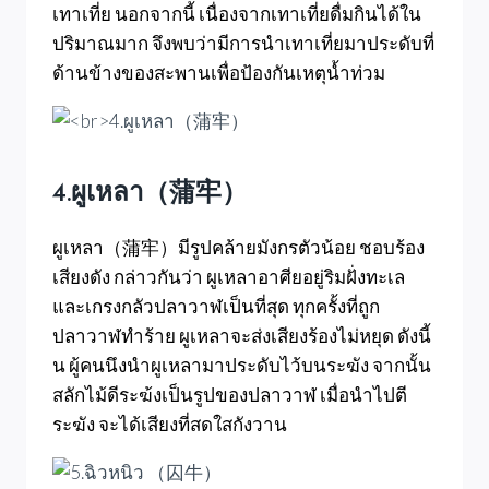
เทาเที่ย นอกจากนี้ เนื่องจากเทาเที่ยดื่มกินได้ใน
ปริมาณมาก จึงพบว่ามีการนำเทาเที่ยมาประดับที่
ด้านข้างของสะพานเพื่อป้องกันเหตุน้ำท่วม
4.ผูเหลา（蒲牢）
ผูเหลา（蒲牢）มีรูปคล้ายมังกรตัวน้อย ชอบร้อง
เสียงดัง กล่าวกันว่า ผูเหลาอาศียอยู่ริมฝั่งทะเล
และเกรงกลัวปลาวาฬเป็นที่สุด ทุกครั้งที่ถูก
ปลาวาฬทำร้าย ผูเหลาจะส่งเสียงร้องไม่หยุด ดังนี้
น ผู้คนนึงนำผูเหลามาประดับไว้บนระฆัง จากนั้น
สลักไม้ดีระฆ้งเป็นรูปของปลาวาฬ เมื่อนำไปตี
ระฆัง จะได้เสียงที่สดใสกังวาน