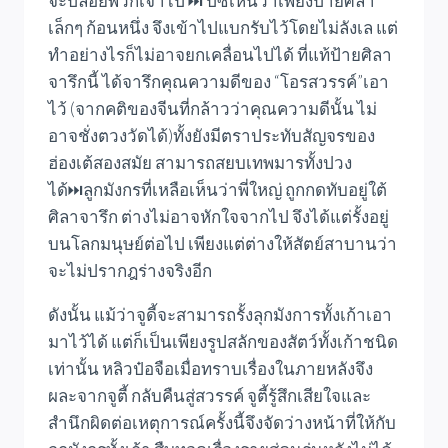
จะปล่อยพวกเจ้าไป ⏭️ ปี้ซี่เห็นว่าเพียงป้ายศิลา
เล็กๆ ก้อนหนึ่ง จึงเข้าไปแบกรับไว้โดยไม่ลังเล แต่
ทำอย่างไรก็ไม่อาจยกเคลื่อนไปได้ ที่แท้ป้ายศิลา
จารึกนี้ ได้จารึกคุณความดีของ “โอรสวรรค์”เอา
ไว้ (จากคติของจีนที่กล้าวว่าคุณความดีนั้น ไม่
อาจชั่งตวงวัดได้)ทั้งยังมีตราประทับสัญจรของ
ฮ่องเต้สองสมัย สามารถสยบเทพมารทั้งปวง
ได้⏭️ลูกมังกรที่เหลือเห็นว่าพี่ใหญ่ ถูกกดทับอยู่ใต้
ศิลาจารึก ต่างไม่อาจหักใจจากไป จึงได้แต่รั้งอยู่
บนโลกมนุษย์ต่อไป เพียงแต่ต่างให้สัตย์สาบานว่า
จะไม่ปรากฎร่างจริงอีก
ดังนั้น แม้ว่าจูดี้จะสามารถรั้งลุกมังการทั้งเก้าเอา
มาไว้ได้ แต่ก็เป็นเพียงรูปสลักของสัตว์ทั้งเก้าชนิด
เท่านั้น หลิวป๋อจือเมื่อทราบเรื่องในภายหลังจึง
ผละจากจูตี้ กลับคืนสู่สวรรค์ จูตี้รู้สึกเสียใจและ
สำนึกผิดต่อเหตุการณ์ครั้งนี้จึงจัดว่างหน้าที่ให้กับ