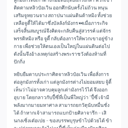
ติดตามหลิวป๋อเวิน ออกศึกนับครั้งไม่ถ้วน หนุน
เสริมจูหยวนจาง สถาปนาแผ่นดินต้าหมิง ทั้งช่วย
เหลือจูตี้ให้ได้มาซึ่งบัลลังก์มังกร ⏭️เมื่อภาระกิจ
เสร็จสิ้นสมบูรณ์จึงคิดจะกลับคืนสู่สวรรค์ แต่จักร
พรรดิหมิง หรือ จูตี้ กลับต้องการให้พวกเขาอยู่ข้าง
กาย เพื่อช่วยให้ตนเองเป็นใหญ่ในแผ่นดินต่อไป
ดังนั้นจึงอ้างเหตุก่อสร้างพระราชวังต้องห้ามที่
ปักกิ่ง
หยิบยืมดาบประกาศิตจาหลิวป๋อเวิน เพื่อสั่งการ
ต่อลูกมังกรทั้งเก่า แต่ลูกมังกรต่างไม่ยอมสยบ จู้ตี้
เห็นว่าไม่อาจควบคุมลูกเต่ามังกรไว้ได้ จึงออก
อุบาย โดยกลาวกับปี้ซี่ที่เป็นพี่ใหญ่ว่า “ปี้ซี่ เจ้ามี
พลังมากมายมหาศาล สามารถยกวัตุนับหมื่นชั่ง
ได้ ถ้าหากเจ้าสามารถแบกป้ายศิลาจารึก – เสิ
นกงเซิ่งเต๋อเปย – ของบรรพบุรุษข้าไปด้วยได้ ข้า