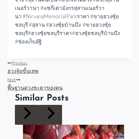
เนอร์วาน่า #แซกีเต่ามังกรสุสานเนอร์วา
น่า #NirvanaMemorialParkราคา #ขายฮวงซุ้ย
ชลบุรี #สุสาน #ฮวงซุ้ยบ้านบึง #ขายฮวงซุ้ย
ชลบุรี#ฮวงซุ้ยชลบุรีราคา#ฮวงซุ้ยชลบุรีบ้านบึง
#ช่องเก็บอัฐิ
แนะแนว
Previous
ฮวงจุ้ยขั้นเทพ
เรื่อง
Next
พื้นฐานดวงชะตาของคน
Similar Posts