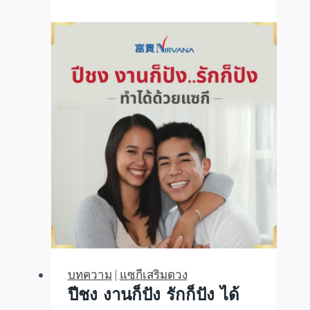
ฮวงซุ้ย
บทความ
|
แซกีเสริมดวง
ปีชง งานก็ปัง รักก็ปัง ได้