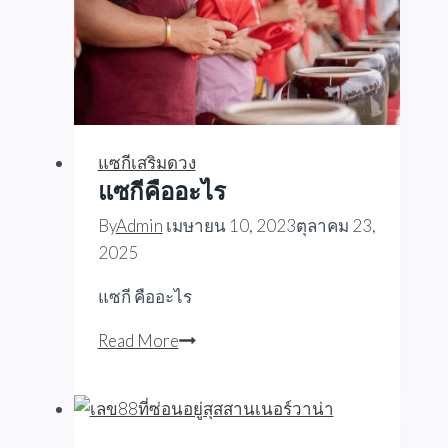
แซกีเสริมดวง
แซกีคืออะไร
By
Admin
เมษายน 10, 2023
ตุลาคม 23,
2025
แซกี คืออะไร
แซ
Read More
กี
คือ
อะไร