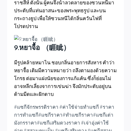
ราชสีห์ ดังนั้น ผู้คนจึงนำลวดลายของซวนหนีมา
ประดับที่แท่นอาสนะของพระพุทธรูป และบน
กระถางธูป เพื่อให้ซวนหนีได้กลิ่นควันไฟที่
โปรดปราน
9.หยาจื้อ （睚眦）
มี
รูปคล้ายหมาไน ชอบกลิ่นอายการสังหาร คำว่า
หยาจื้อ เดิมมีความหมายว่า ถลึงตามองด้วยความ
โกรธ ต่อมาแฝงนัยของการแก้แค้น ซึ่งก็ย่อมไม่
อาจหลีกเลี่ยงจาการเข่นฆ่า จึงมักประดับอยู่บน
ด้ามมีดและฝักดาบ
#แซกีจักรพรรดิราคา #ค่าใช้จ่ายทำแซกี #ราคา
การทำแซกี#แซกีราคา#ทำแซกีราคา#แซกีเต่า
มังกรราคา#แซกีเสริมดวงราคา #เจ่าอุ่งค่าใช้
จ่าย #สุสานคนเป็น #แซกีเสริมดวง #แซกีสุสาน