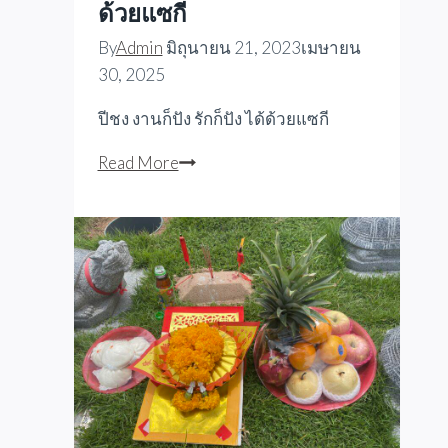
ด้วยแซกี
By
Admin
มิถุนายน 21, 2023
เมษายน
30, 2025
ปีชง งานก็ปัง รักก็ปัง ได้ด้วยแซกี
ปีชง
Read More
งาน
ก็
ปัง
รัก
ก็
ปัง
ได้
ด้วย
แซกี