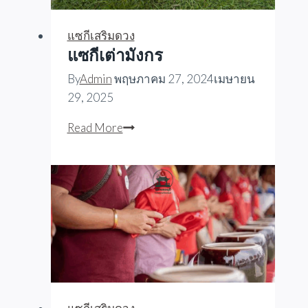
แซกีเสริมดวง
แซกีเต่ามังกร
By
Admin
พฤษภาคม 27, 2024
เมษายน
29, 2025
แซ
Read More
กี
เต่า
มังกร