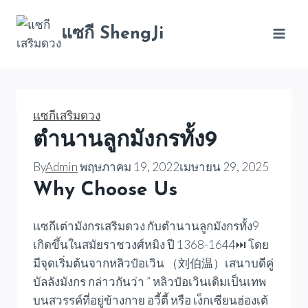
Skip
to
แซกี ShengJi
content
แซกีเสริมดวง
ตำนานลูกมังกรทั้ง9
By
Admin
พฤษภาคม 19, 2022
เมษายน 29, 2025
Why Choose Us
แซกีเต่ามังกรเสริมดวง กับตำนานลูกมังกรทั้ง9
เกิดขึ้นในสมัยราชวงศ์หมิง ปี 1368-1644⏭️ โดย
มีจุดเริ่มต้นจากหลิวป๋อเวิน （刘伯温）เสนาบดีคู่
บัลลังมังกร กล่าวกันว่า ” หลิวป๋อเวินเดิมเป็นเทพ
บนสวรรค์ที่อยู่ข้างกาย อวี้ตี้ หรือ เง็กเซียนฮ่องเต้