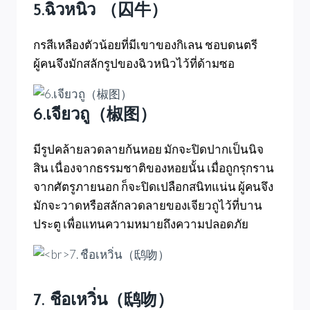
5.ฉิวหนิว （囚牛）
กรสีเหลืองตัวน้อยที่มีเขาของกิเลน ชอบดนตรี
ผู้คนจึงมักสลักรูปของฉิวหนิวไว้ที่ด้ามซอ
6.เจียวถู（椒图）
มีรูปคล้ายลวดลายก้นหอย มักจะปิดปากเป็นนิจ
สิน เนื่องจากธรรมชาติของหอยนั้น เมื่อถูกรุกราน
จากศัตรูภายนอก ก็จะปิดเปลือกสนิทแน่น ผู้คนจึง
มักจะวาดหรือสลักลวดลายของเจียวถูไว้ที่บาน
ประตู เพื่อแทนความหมายถึงความปลอดภัย
7. ชือเหวิ่น（鸱吻）