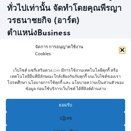
ทั่วไปเท่านั้น จัดทำโดยคุณพีรญา
วรธนาชยกิจ (อาร์ต)
ตำแหน่งBusiness
Development Director –
จัดการ การอนุญาตใช้งาน
Cookies
B0013 โทร.083-1455365
เว็บไซต์ แซกีเสริมดวง.com มีการใช้งานเทคโนโลยีคุกกี้ หรือ
เทคโนโลยีอื่นที่มีลักษณะใกล้เคียงกันกับคุกกี้ บนเว็บไซต์ของเรา
โปรดศึกษา นโยบายการใช้คุกกี้ และ นโยบายความเป็นส่วนตัวของ
ข้อมูล ก่อนใช้บริการเว็บไซต์ ได้ที่ลิงค์ด้านล่าง
FACEBOOK
YOUTUBE
ยอมรับ
ปฏิเสธ
© 2026 แซกี ShengJi - WordPress Theme by
Kadence
WP