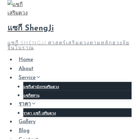
Skip
to
content
แซกี ShengJi
แซกี SHENGJI ศาสตร์เสริมดวงตามหลักฮวงจุ้ย
จีนโบราณ
Home
About
Service
แซกีเต่ามังกรเสริมดวง
แซกีสุสาน
ราคา
ราคา แซกี เสริมดวง
Gallery
Blog