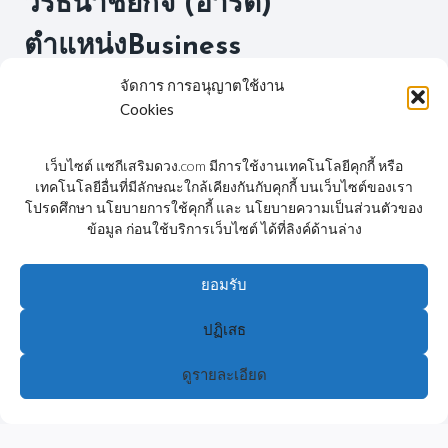
วรธนาชยกิจ (อาร์ต)
ตำแหน่งBusiness
Development Director –
จัดการ การอนุญาตใช้งาน
Cookies
B0013 โทร.083-1455365
เว็บไซต์ แซกีเสริมดวง.com มีการใช้งานเทคโนโลยีคุกกี้ หรือ
เทคโนโลยีอื่นที่มีลักษณะใกล้เคียงกันกับคุกกี้ บนเว็บไซต์ของเรา
โปรดศึกษา นโยบายการใช้คุกกี้ และ นโยบายความเป็นส่วนตัวของ
ข้อมูล ก่อนใช้บริการเว็บไซต์ ได้ที่ลิงค์ด้านล่าง
FACEBOOK
YOUTUBE
ยอมรับ
ปฏิเสธ
© 2026 แซกี ShengJi - WordPress Theme by
Kadence
WP
ดูรายละเอียด