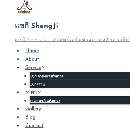
Skip
to
content
แซกี ShengJi
แซกี SHENGJI ศาสตร์เสริมดวงตามหลักฮวงจุ้
Home
About
Service
แซกีเต่ามังกรเสริมดวง
แซกีสุสาน
ราคา
ราคา แซกี เสริมดวง
Gallery
Blog
Contact