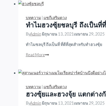
ตาม
หลัก
เสือ
บทความ
|
แซกีเสริมดวง
ขาว-
ทำไมฮวงซุ้ยชลบุรี ถึงเป็นที่ที
มังกร
By
Admin
มิถุนายน 13, 2021
เมษายน 29, 2025
เขียว
ทำไมชลบุรี ถึงเป็นที่ ที่ดีที่สุดสำหรับทำฮวงซุ้ย
ทำไม
Read More
ฮวงซุ้ย
ชลบุรี
ถึง
เป็น
ที่
บทความ
|
แซกีเสริมดวง
ที่
ฮวงซุ้ยและฮวงจุ้ย แตกต่างก
ดี
By
Admin
มิถุนายน 13, 2021
เมษายน 29, 2025
ที่สุด