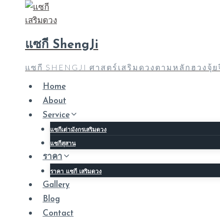
Skip
to
content
แซกี ShengJi
แซกี SHENGJI ศาสตร์เสริมดวงตามหลักฮวงจุ้
Home
About
Service
แซกีเต่ามังกรเสริมดวง
แซกีสุสาน
ราคา
ราคา แซกี เสริมดวง
Gallery
Blog
Contact