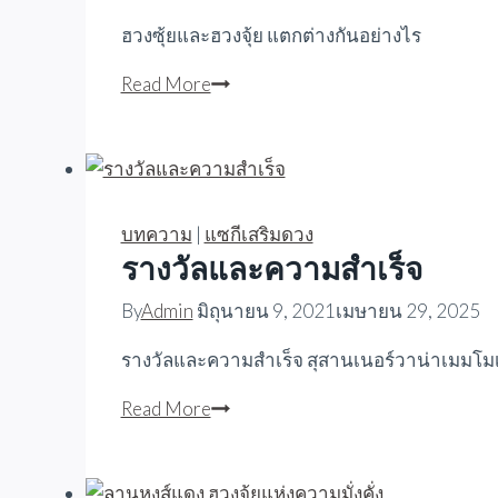
สำหรับ
ฮวงซุ้ยและฮวงจุ้ย แตกต่างกันอย่างไร
ทำ
ฮวงซุ้ย
Read More
ฮวงซุ้ย
และ
ฮ
วง
จุ้ย
แตก
บทความ
|
แซกีเสริมดวง
ต่าง
รางวัลและความสำเร็จ
กัน
By
Admin
มิถุนายน 9, 2021
เมษายน 29, 2025
อย่างไร
รางวัลและความสำเร็จ สุสานเนอร์วาน่าเมมโมเร
รางวัล
Read More
และ
ความ
สำเร็จ