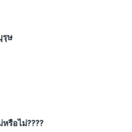
ุรุษ
ม่หรือไม่????