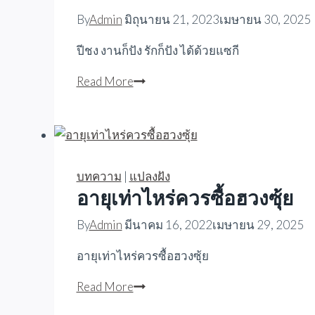
By
Admin
มิถุนายน 21, 2023
เมษายน 30, 2025
ปีชง งานก็ปัง รักก็ปัง ได้ด้วยแซกี
ปีชง
Read More
งาน
ก็
ปัง
รัก
ก็
บทความ
|
แปลงฝัง
ปัง
อายุเท่าไหร่ควรซื้อฮวงซุ้ย
ได้
By
Admin
มีนาคม 16, 2022
เมษายน 29, 2025
ด้วย
แซกี
อายุเท่าไหร่ควรซื้อฮวงซุ้ย
อายุ
Read More
เท่า