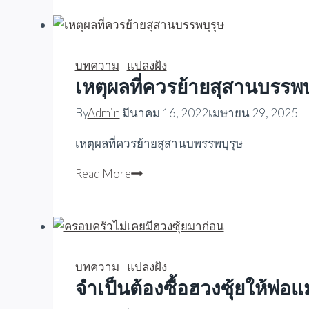
ไหร่
ควร
ซื้อ
ฮวงซุ้ย
บทความ
|
แปลงฝัง
เหตุผลที่ควรย้ายสุสานบรรพบ
By
Admin
มีนาคม 16, 2022
เมษายน 29, 2025
เหตุผลที่ควรย้ายสุสานบพรรพบุรุษ
เหตุผล
Read More
ที่
ควร
ย้าย
สุสาน
บรรพบุรุษ
บทความ
|
แปลงฝัง
จำเป็นต้องซื้อฮวงซุ้ยให้พ่อแ