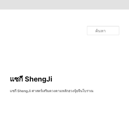
ข้ามไปยังเนื้อหาหลัก
ค้นหา
แซกี ShengJi
แซกี ShengJi ศาสตร์เสริมดวงตามหลักฮวงจุ้ยจีนโบราณ